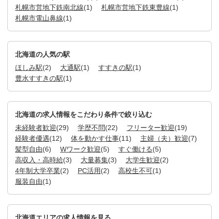
札幌市営地下鉄南北線
(1)
札幌市営地下鉄東豊線
(1)
札幌市電山鼻線
(1)
北海道の人気の駅
ほしみ駅
(2)
大通駅
(1)
すすきの駅
(1)
豊水すすきの駅
(1)
北海道の求人情報をこだわり条件で絞り込む
未経験者歓迎
(29)
学歴不問
(22)
フリーター歓迎
(19)
経験者優遇
(12)
体を動かす仕事
(11)
主婦（夫）歓迎
(7)
髪型自由
(6)
Wワーク歓迎
(5)
すぐ働ける
(5)
高収入・高時給
(3)
大量募集
(3)
大学生歓迎
(2)
4年制大学卒業
(2)
PC活用
(2)
高校生不可
(1)
服装自由
(1)
北海道エリアの求人情報を見る