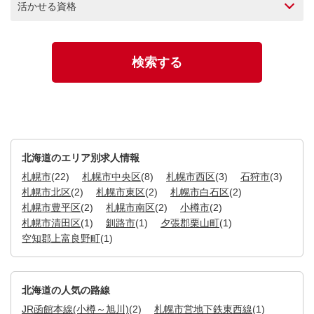
活かせる資格
北海道のエリア別求人情報
札幌市
(22)
札幌市中央区
(8)
札幌市西区
(3)
石狩市
(3)
札幌市北区
(2)
札幌市東区
(2)
札幌市白石区
(2)
札幌市豊平区
(2)
札幌市南区
(2)
小樽市
(2)
札幌市清田区
(1)
釧路市
(1)
夕張郡栗山町
(1)
空知郡上富良野町
(1)
北海道の人気の路線
JR函館本線(小樽～旭川)
(2)
札幌市営地下鉄東西線
(1)