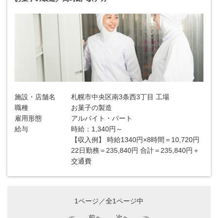
施設・店舗名
札幌市中央区南3条西3丁目 工場
職種
お菓子の製造
雇用形態
アルバイト・パート
給与
時給：1,340円～
【収入例】 時給1340円×8時間＝10,720円
22日勤務＝235,840円 合計＝235,840円＋
交通費
1ページ／全1ページ中
≪
前へ
次へ
≫