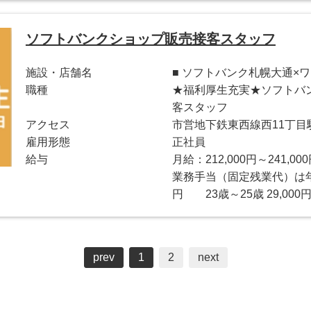
ソフトバンクショップ販売接客スタッフ
施設・店舗名
■ ソフトバンク札幌大通×
職種
★福利厚生充実★ソフトバ
客スタッフ
アクセス
市営地下鉄東西線西11丁目
雇用形態
正社員
給与
月給：212,000円～241,00
業務手当（固定残業代）は年齢
円 23歳～25歳 29,000円
prev
1
2
next