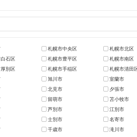
市
札幌市中央区
札幌市北区
市白石区
札幌市豊平区
札幌市南区
市厚別区
札幌市手稲区
札幌市清田
市
旭川市
室蘭市
市
北見市
夕張市
市
留萌市
苫小牧市
市
芦別市
江別市
市
士別市
名寄市
市
千歳市
滝川市