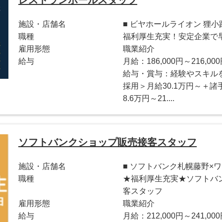
レストランホールスタッフ
施設・店舗名
■ ビヤホールライオン 狸小
職種
福利厚生充実！安定企業で
雇用形態
職業紹介
給与
月給：186,000円～216,00
給与・賞与：経験やスキル
採用＞月給30.1万円～＋
8.6万円～21....
ソフトバンクショップ販売接客スタッフ
施設・店舗名
■ ソフトバンク札幌藤野×
職種
★福利厚生充実★ソフトバ
客スタッフ
雇用形態
職業紹介
給与
月給：212,000円～241,00