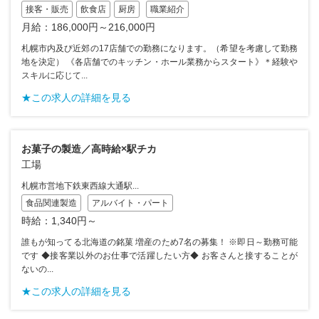
接客・販売
飲食店
厨房
職業紹介
月給：186,000円～216,000円
札幌市内及び近郊の17店舗での勤務になります。（希望を考慮して勤務
地を決定） 《各店舗でのキッチン・ホール業務からスタート》＊経験や
スキルに応じて...
★この求人の詳細を見る
お菓子の製造／高時給×駅チカ
工場
札幌市営地下鉄東西線大通駅...
食品関連製造
アルバイト・パート
時給：1,340円～
誰もが知ってる北海道の銘菓 増産のため7名の募集！ ※即日～勤務可能
です ◆接客業以外のお仕事で活躍したい方◆ お客さんと接することが
ないの...
★この求人の詳細を見る