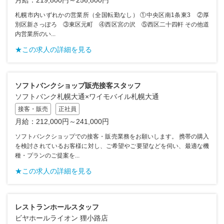
札幌市内いずれかの営業所（全国転勤なし） ①中央区南1条東3 ②厚
別区新さっぽろ ③東区元町 ④西区宮の沢 ⑤西区二十四軒 その他道
内営業所のい...
★この求人の詳細を見る
ソフトバンクショップ販売接客スタッフ
ソフトバンク札幌大通×ワイモバイル札幌大通
接客・販売
正社員
月給：212,000円～241,000円
ソフトバンクショップでの接客・販売業務をお願いします。 携帯の購入
を検討されているお客様に対し、ご希望やご要望などを伺い、最適な機
種・プランのご提案を...
★この求人の詳細を見る
レストランホールスタッフ
ビヤホールライオン 狸小路店