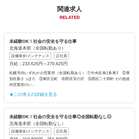
関連求人
RELATED
未経験OK！社会の安全を守る仕事
北海道本部（全国転勤あり）
設備保全/メンテナンス
正社員
月給：233,625円～270,625円
札幌市内いずれかの営業所（全国転勤あり） ①中央区南1条東3 ②厚
別区新さっぽろ ③東区元町 ④西区宮の沢 ⑤西区二十四軒 その他道
内営業所のい...
★この求人の詳細を見る
未経験OK！社会の安全を守る仕事◎全国転勤なし◎
北海道本部（全国転勤なし）
設備保全/メンテナンス
正社員
月給：219,800円～256,800円