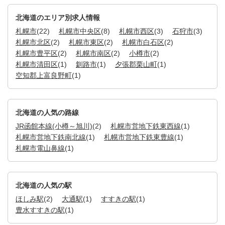
北海道のエリア別求人情報
札幌市
(22)
札幌市中央区
(8)
札幌市西区
(3)
石狩市
(3)
札幌市北区
(2)
札幌市東区
(2)
札幌市白石区
(2)
札幌市豊平区
(2)
札幌市南区
(2)
小樽市
(2)
札幌市清田区
(1)
釧路市
(1)
夕張郡栗山町
(1)
空知郡上富良野町
(1)
北海道の人気の路線
JR函館本線(小樽～旭川)
(2)
札幌市営地下鉄東西線
(1)
札幌市営地下鉄南北線
(1)
札幌市営地下鉄東豊線
(1)
札幌市電山鼻線
(1)
北海道の人気の駅
ほしみ駅
(2)
大通駅
(1)
すすきの駅
(1)
豊水すすきの駅
(1)